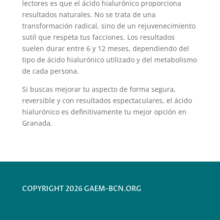
lectores es que el ácido hialurónico proporciona
resultados naturales. No se trata de una
transformación radical, sino de un rejuvenecimiento
sutil que respeta tus facciones. Los resultados
suelen durar entre 6 y 12 meses, dependiendo del
tipo de ácido hialurónico utilizado y del metabolismo
de cada persona.
Si buscas mejorar tu aspecto de forma segura,
reversible y con resultados espectaculares, el ácido
hialurónico es definitivamente tu mejor opción en
Granada.
COPYRIGHT 2026 GAEM-BCN.ORG